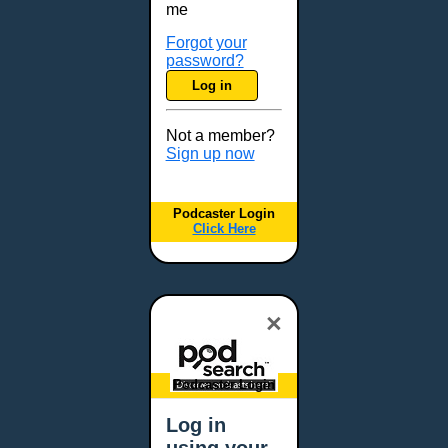
me
Forgot your
password?
Log in
Not a member?
Sign up now
Podcaster Login
Click Here
×
Podcaster Login
Log in