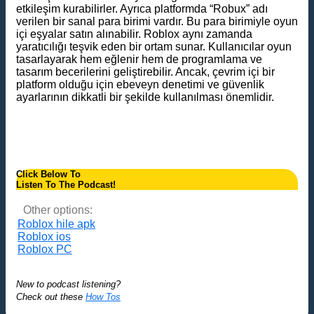
etkileşim kurabilirler. Ayrıca platformda “Robux” adı
verilen bir sanal para birimi vardır. Bu para birimiyle oyun
içi eşyalar satın alınabilir. Roblox aynı zamanda
yaratıcılığı teşvik eden bir ortam sunar. Kullanıcılar oyun
tasarlayarak hem eğlenir hem de programlama ve
tasarım becerilerini geliştirebilir. Ancak, çevrim içi bir
platform olduğu için ebeveyn denetimi ve güvenlik
ayarlarının dikkatli bir şekilde kullanılması önemlidir.
Click Below To
Listen To The Podcast!
Other options:
Roblox hile apk​
Roblox ios
Roblox PC
New to podcast listening?
Check out these
How Tos