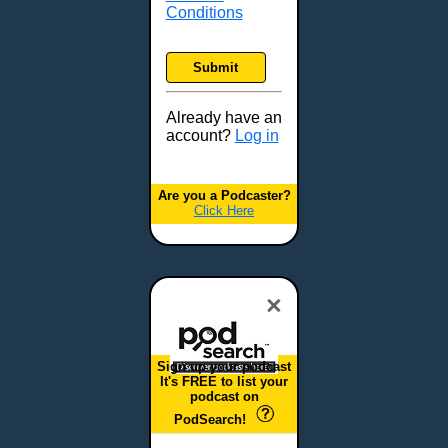
Conditions
Submit
Already have an
account?
Log in
Are you a Podcaster?
Click Here
×
Sign up your podcast
It's FREE to list your
podcast on
PodSearch!