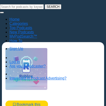
SEARCH
Home
Categories
Top Podcasts
New Podcasts
MyPodSearch™
How To
Sign Up
Log In
Are you a Podcaster?
Interested in Podcast Advertising?
Bookmark this