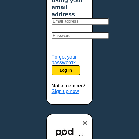
using your
email
address
Forgot your
password?
Log in
Not a member?
Sign up now
×